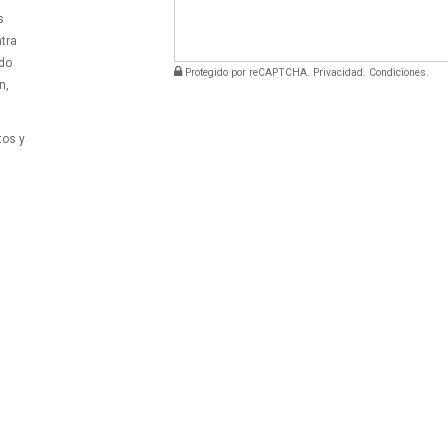
s
tra
ndo
Protegido por reCAPTCHA.
Privacidad
.
Condiciones
.
n,
tos y