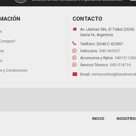
MACIÓN
CONTACTO
Av. Libertad 386, El Trébol (2535)
os
Santa Fe, Argentina
Comprar?
Teléfono: (03401) 422857
tos
Vehiculos:
3401409327
Accesorios y Rptos:
3401511206
to
Servicio Técnico:
3401518716
s y Condiciones
Email:
ventasonline@bonettomot
INICIO
NOSOTRO